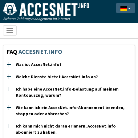
Sicheres Zahlungsmanagement im Internet
Toggle
navigation
FAQ
ACCESNET.INFO
Was ist AccesNet.info?
Welche Dienste bietet AccesNet.info an?
Ich habe eine AccesNet.info-Belastung auf meinem
Kontoauszug, warum?
Wie kann ich ein AccesNet.info-Abonnement beenden,
stoppen oder abbrechen?
Ich kann mich nicht daran erinnern, AccesNet.info
abonniert zu haben.